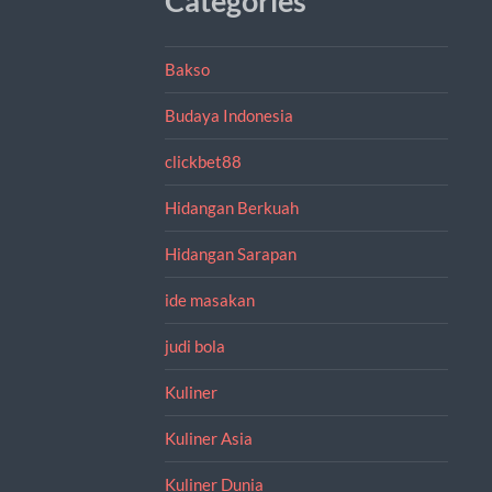
Categories
Bakso
Budaya Indonesia
clickbet88
Hidangan Berkuah
Hidangan Sarapan
ide masakan
judi bola
Kuliner
Kuliner Asia
Kuliner Dunia