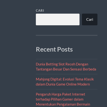
CARI
Cari
Recent Posts
Dunia Betting Slot Receh Dengan
Tantangan Besar Dan Sensasi Berbeda
Mahjong Digital: Evolusi Tema Klasik
dalam Dunia Game Online Modern
Pengaruh Harga Paket Internet
terhadap Pilihan Gamer dalam
Menentukan Pengalaman Bermain