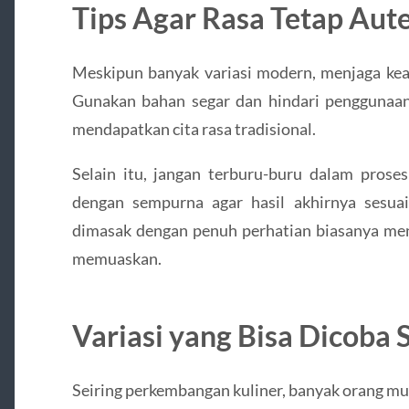
Tips Agar Rasa Tetap Aut
Meskipun banyak variasi modern, menjaga keas
Gunakan bahan segar dan hindari penggunaan 
mendapatkan cita rasa tradisional.
Selain itu, jangan terburu-buru dalam pro
dengan sempurna agar hasil akhirnya sesu
dimasak dengan penuh perhatian biasanya men
memuaskan.
Variasi yang Bisa Dicoba 
Seiring perkembangan kuliner, banyak orang mu