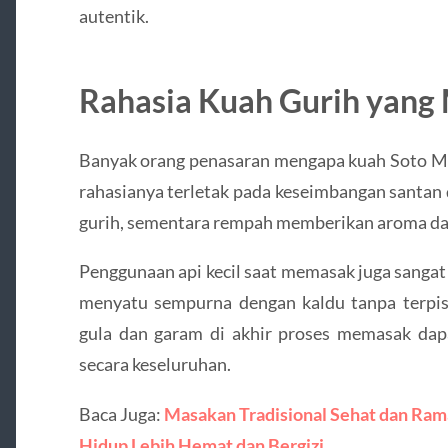
autentik.
Rahasia Kuah Gurih yan
Banyak orang penasaran mengapa kuah Soto Med
rahasianya terletak pada keseimbangan santan
gurih, sementara rempah memberikan aroma da
Penggunaan api kecil saat memasak juga sangat 
menyatu sempurna dengan kaldu tanpa terpisa
gula dan garam di akhir proses memasak d
secara keseluruhan.
Baca Juga:
Masakan Tradisional Sehat dan Rama
Hidup Lebih Hemat dan Bergizi