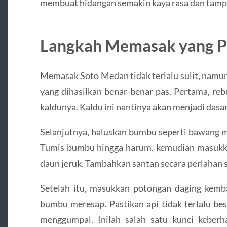
membuat hidangan semakin kaya rasa dan tampi
Langkah Memasak yang Pe
Memasak Soto Medan tidak terlalu sulit, namu
yang dihasilkan benar-benar pas. Pertama, re
kaldunya. Kaldu ini nantinya akan menjadi dasar
Selanjutnya, haluskan bumbu seperti bawang me
Tumis bumbu hingga harum, kemudian masukka
daun jeruk. Tambahkan santan secara perlahan s
Setelah itu, masukkan potongan daging kemb
bumbu meresap. Pastikan api tidak terlalu bes
menggumpal. Inilah salah satu kunci keber