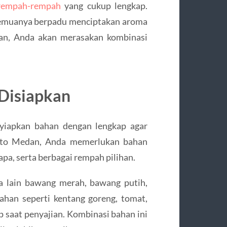
rempah-rempah
yang cukup lengkap.
, semuanya berpadu menciptakan aroma
an, Anda akan merasakan kombinasi
Disiapkan
yiapkan bahan dengan lengkap agar
oto Medan, Anda memerlukan bahan
apa, serta berbagai rempah pilihan.
 lain bawang merah, bawang putih,
ahan seperti kentang goreng, tomat,
p saat penyajian. Kombinasi bahan ini