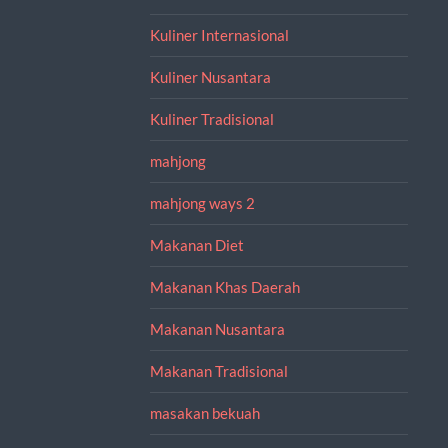
Kuliner Internasional
Kuliner Nusantara
Kuliner Tradisional
mahjong
mahjong ways 2
Makanan Diet
Makanan Khas Daerah
Makanan Nusantara
Makanan Tradisional
masakan bekuah