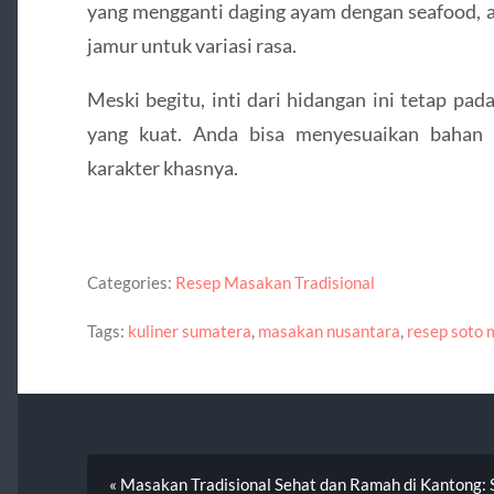
yang mengganti daging ayam dengan seafood, 
jamur untuk variasi rasa.
Meski begitu, inti dari hidangan ini tetap pa
yang kuat. Anda bisa menyesuaikan bahan 
karakter khasnya.
Categories:
Resep Masakan Tradisional
Tags:
kuliner sumatera
,
masakan nusantara
,
resep soto
« Masakan Tradisional Sehat dan Ramah di Kantong: 