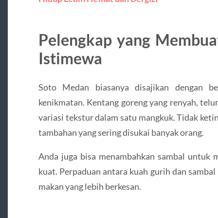
Pelengkap yang Membua
Istimewa
Soto Medan biasanya disajikan dengan b
kenikmatan. Kentang goreng yang renyah, telu
variasi tekstur dalam satu mangkuk. Tidak ket
tambahan yang sering disukai banyak orang.
Anda juga bisa menambahkan sambal untuk m
kuat. Perpaduan antara kuah gurih dan samba
makan yang lebih berkesan.