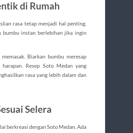
entik di Rumah
lian rasa tetap menjadi hal penting.
bumbu instan berlebihan jika ingin
ses memasak. Biarkan bumbu meresap
ai harapan. Resep Soto Medan yang
ghasilkan rasa yang lebih dalam dan
Sesuai Selera
lai berkreasi dengan Soto Medan. Ada