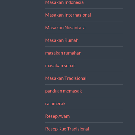
Masakan Indonesia
Masakan Internasional
Masakan Nusantara
Masakan Rumah
masakan rumahan
masakan sehat
Masakan Tradisional
panduan memasak
rajamerak
Resep Ayam
Resep Kue Tradisional