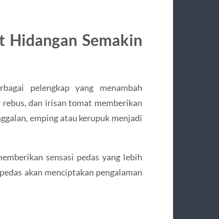
t Hidangan Semakin
erbagai pelengkap yang menambah
r rebus, dan irisan tomat memberikan
inggalan, emping atau kerupuk menjadi
emberikan sensasi pedas yang lebih
l pedas akan menciptakan pengalaman