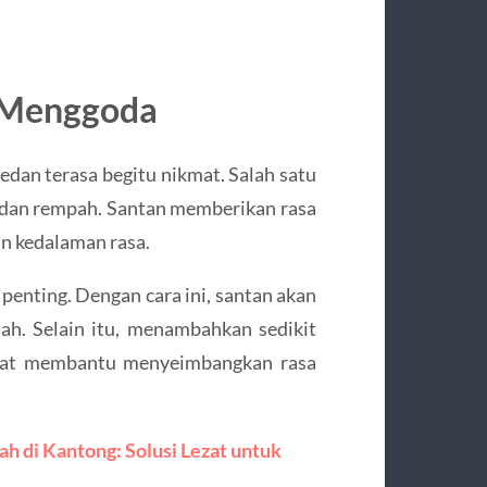
g Menggoda
an terasa begitu nikmat. Salah satu
 dan rempah. Santan memberikan rasa
n kedalaman rasa.
penting. Dengan cara ini, santan akan
h. Selain itu, menambahkan sedikit
apat membantu menyeimbangkan rasa
h di Kantong: Solusi Lezat untuk