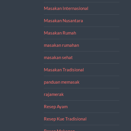
Masakan Internasional
Masakan Nusantara
Masakan Rumah
masakan rumahan
masakan sehat
Masakan Tradisional
panduan memasak
rajamerak
Resep Ayam
Resep Kue Tradisional
Resep Makanan