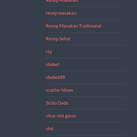
resep masakan
Resep Masakan Tradisional
Resep Sehat
rtp
sbobet
sbobet88
scatter hitam
Sicbo Dadu
situs slot gacor
slot