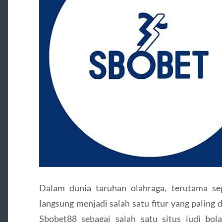
Dalam dunia taruhan olahraga, terutama sep
langsung menjadi salah satu fitur yang paling d
Sbobet88 sebagai salah satu situs judi b