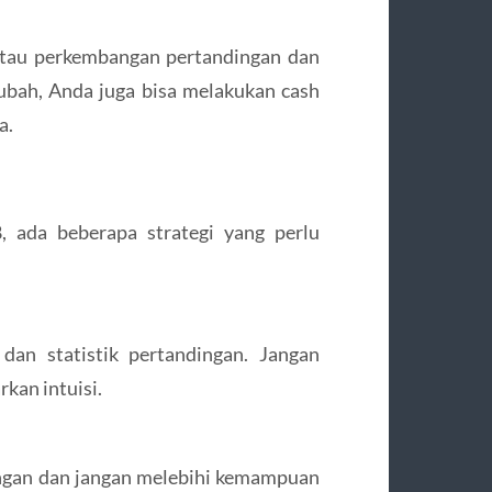
tau perkembangan pertandingan dan
erubah, Anda juga bisa melakukan cash
a.
, ada beberapa strategi yang perlu
dan statistik pertandingan. Jangan
kan intuisi.
ingan dan jangan melebihi kemampuan