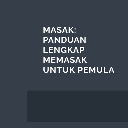
MASAK:
PANDUAN
LENGKAP
MEMASAK
UNTUK PEMULA