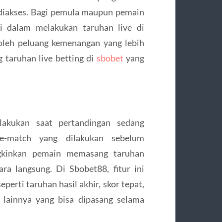
 diakses. Bagi pemula maupun pemain
i dalam melakukan taruhan live di
oleh peluang kemenangan yang lebih
 taruhan live betting di
sbobet
yang
ilakukan saat pertandingan sedang
e-match yang dilakukan sebelum
ngkinkan pemain memasang taruhan
a langsung. Di Sbobet88, fitur ini
perti taruhan hasil akhir, skor tepat,
 lainnya yang bisa dipasang selama