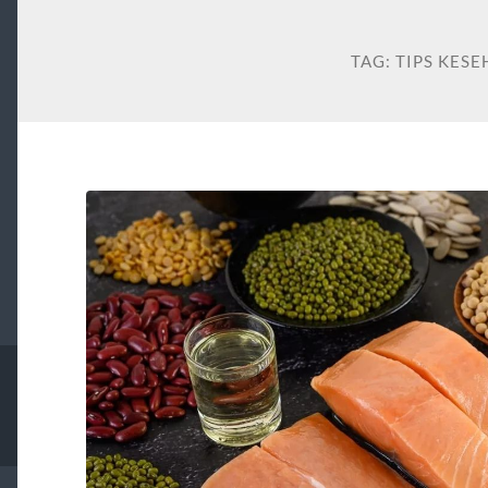
TAG:
TIPS KES