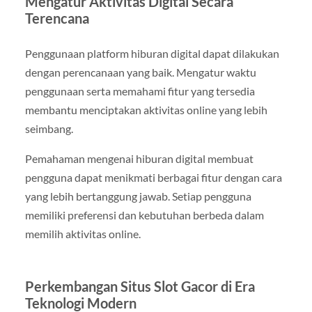
Mengatur Aktivitas Digital Secara
Terencana
Penggunaan platform hiburan digital dapat dilakukan
dengan perencanaan yang baik. Mengatur waktu
penggunaan serta memahami fitur yang tersedia
membantu menciptakan aktivitas online yang lebih
seimbang.
Pemahaman mengenai hiburan digital membuat
pengguna dapat menikmati berbagai fitur dengan cara
yang lebih bertanggung jawab. Setiap pengguna
memiliki preferensi dan kebutuhan berbeda dalam
memilih aktivitas online.
Perkembangan Situs Slot Gacor di Era
Teknologi Modern