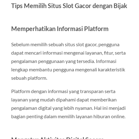
Tips Memilih Situs Slot Gacor dengan Bijak
Memperhatikan Informasi Platform
Sebelum memilih sebuah situs slot gacor, pengguna
dapat mencari informasi mengenai layanan, fitur, serta
pengalaman penggunaan yang tersedia. Informasi
lengkap membantu pengguna mengenali karakteristik
sebuah platform.
Platform dengan informasi yang transparan serta
layanan yang mudah dipahami dapat memberikan
pengalaman digital yang lebih nyaman. Hal ini menjadi
bagian penting dalam memilih layanan hiburan online.