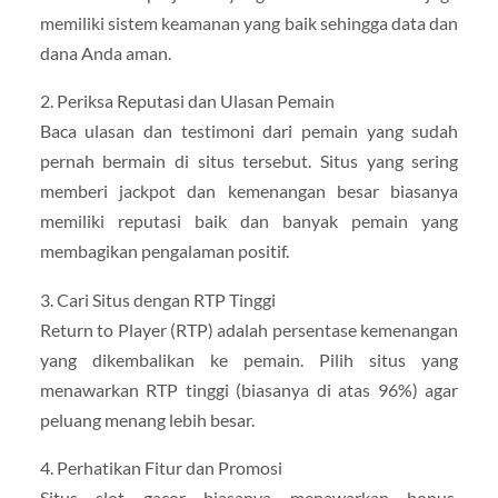
memiliki sistem keamanan yang baik sehingga data dan
dana Anda aman.
2. Periksa Reputasi dan Ulasan Pemain
Baca ulasan dan testimoni dari pemain yang sudah
pernah bermain di situs tersebut. Situs yang sering
memberi jackpot dan kemenangan besar biasanya
memiliki reputasi baik dan banyak pemain yang
membagikan pengalaman positif.
3. Cari Situs dengan RTP Tinggi
Return to Player (RTP) adalah persentase kemenangan
yang dikembalikan ke pemain. Pilih situs yang
menawarkan RTP tinggi (biasanya di atas 96%) agar
peluang menang lebih besar.
4. Perhatikan Fitur dan Promosi
Situs slot gacor biasanya menawarkan bonus,