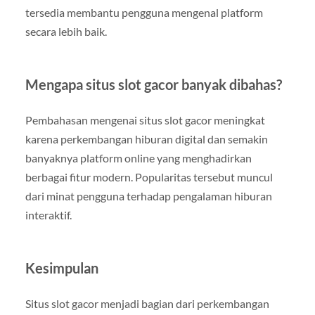
tersedia membantu pengguna mengenal platform
secara lebih baik.
Mengapa situs slot gacor banyak dibahas?
Pembahasan mengenai situs slot gacor meningkat
karena perkembangan hiburan digital dan semakin
banyaknya platform online yang menghadirkan
berbagai fitur modern. Popularitas tersebut muncul
dari minat pengguna terhadap pengalaman hiburan
interaktif.
Kesimpulan
Situs slot gacor menjadi bagian dari perkembangan