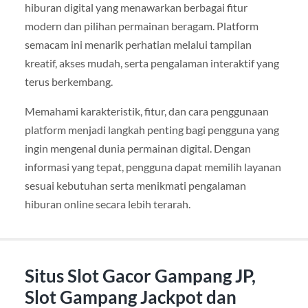
hiburan digital yang menawarkan berbagai fitur
modern dan pilihan permainan beragam. Platform
semacam ini menarik perhatian melalui tampilan
kreatif, akses mudah, serta pengalaman interaktif yang
terus berkembang.
Memahami karakteristik, fitur, dan cara penggunaan
platform menjadi langkah penting bagi pengguna yang
ingin mengenal dunia permainan digital. Dengan
informasi yang tepat, pengguna dapat memilih layanan
sesuai kebutuhan serta menikmati pengalaman
hiburan online secara lebih terarah.
Situs Slot Gacor Gampang JP,
Slot Gampang Jackpot dan