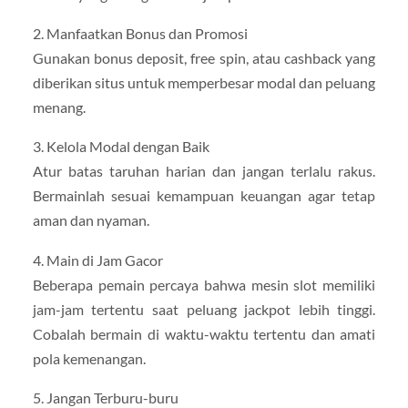
2. Manfaatkan Bonus dan Promosi
Gunakan bonus deposit, free spin, atau cashback yang
diberikan situs untuk memperbesar modal dan peluang
menang.
3. Kelola Modal dengan Baik
Atur batas taruhan harian dan jangan terlalu rakus.
Bermainlah sesuai kemampuan keuangan agar tetap
aman dan nyaman.
4. Main di Jam Gacor
Beberapa pemain percaya bahwa mesin slot memiliki
jam-jam tertentu saat peluang jackpot lebih tinggi.
Cobalah bermain di waktu-waktu tertentu dan amati
pola kemenangan.
5. Jangan Terburu-buru