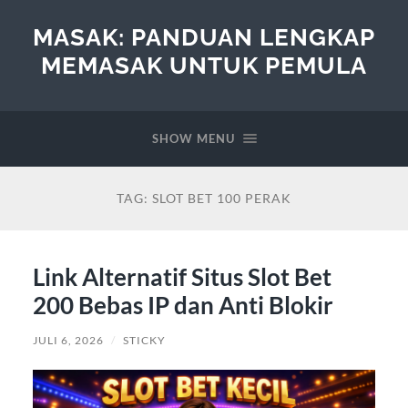
MASAK: PANDUAN LENGKAP
MEMASAK UNTUK PEMULA
SHOW MENU
TAG:
SLOT BET 100 PERAK
Link Alternatif Situs Slot Bet
200 Bebas IP dan Anti Blokir
JULI 6, 2026
/
STICKY