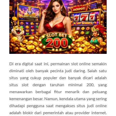
Di era digital saat ini, permainan slot online semakin
diminati oleh banyak pecinta judi daring. Salah satu
situs yang cukup populer dan banyak dicari adalah
situs slot dengan taruhan minimal 200, yang
menawarkan berbagai fitur menarik dan peluang
kemenangan besar. Namun, kendala utama yang sering
dihadapi pengguna saat mengakses situs judi online
adalah blokir dari pemerintah atau provider internet.