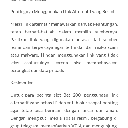
Pentingnya Menggunakan Link Alternatif yang Resmi
Meski link alternatif menawarkan banyak keuntungan,
tetap berhati-hatilah dalam memilih sumbernya.
Pastikan link yang digunakan berasal dari sumber
resmi dan terpercaya agar terhindar dari risiko scam
atau malware. Hindari menggunakan link yang tidak
jelas asal-usulnya karena bisa membahayakan
perangkat dan data pribadi.
Kesimpulan
Untuk para pecinta slot Bet 200, penggunaan link
alternatif yang bebas IP dan anti blokir sangat penting
agar tetap bisa bermain dengan lancar dan aman.
Dengan mengikuti media sosial resmi, bergabung di
grup telegram, memanfaatkan VPN, dan mengunjungi