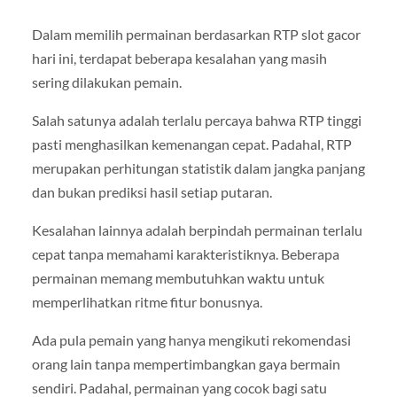
Dalam memilih permainan berdasarkan RTP slot gacor
hari ini, terdapat beberapa kesalahan yang masih
sering dilakukan pemain.
Salah satunya adalah terlalu percaya bahwa RTP tinggi
pasti menghasilkan kemenangan cepat. Padahal, RTP
merupakan perhitungan statistik dalam jangka panjang
dan bukan prediksi hasil setiap putaran.
Kesalahan lainnya adalah berpindah permainan terlalu
cepat tanpa memahami karakteristiknya. Beberapa
permainan memang membutuhkan waktu untuk
memperlihatkan ritme fitur bonusnya.
Ada pula pemain yang hanya mengikuti rekomendasi
orang lain tanpa mempertimbangkan gaya bermain
sendiri. Padahal, permainan yang cocok bagi satu