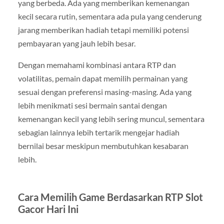
yang berbeda. Ada yang memberikan kemenangan
kecil secara rutin, sementara ada pula yang cenderung
jarang memberikan hadiah tetapi memiliki potensi
pembayaran yang jauh lebih besar.
Dengan memahami kombinasi antara RTP dan
volatilitas, pemain dapat memilih permainan yang
sesuai dengan preferensi masing-masing. Ada yang
lebih menikmati sesi bermain santai dengan
kemenangan kecil yang lebih sering muncul, sementara
sebagian lainnya lebih tertarik mengejar hadiah
bernilai besar meskipun membutuhkan kesabaran
lebih.
Cara Memilih Game Berdasarkan RTP Slot
Gacor Hari Ini