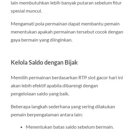
lain membutuhkan lebih banyak putaran sebelum fitur
spesial muncul.
Mengamati pola permainan dapat membantu pemain
menentukan apakah permainan tersebut cocok dengan
gaya bermain yang diinginkan.
Kelola Saldo dengan Bijak
Memilih permainan berdasarkan RTP slot gacor hari ini
akan lebih efektif apabila dibarengi dengan
pengelolaan saldo yang baik.
Beberapa langkah sederhana yang sering dilakukan
pemain berpengalaman antara lain:
Menentukan batas saldo sebelum bermain.