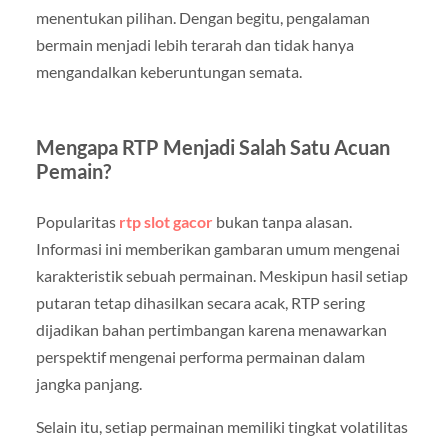
menentukan pilihan. Dengan begitu, pengalaman
bermain menjadi lebih terarah dan tidak hanya
mengandalkan keberuntungan semata.
Mengapa RTP Menjadi Salah Satu Acuan
Pemain?
Popularitas
rtp slot gacor
bukan tanpa alasan.
Informasi ini memberikan gambaran umum mengenai
karakteristik sebuah permainan. Meskipun hasil setiap
putaran tetap dihasilkan secara acak, RTP sering
dijadikan bahan pertimbangan karena menawarkan
perspektif mengenai performa permainan dalam
jangka panjang.
Selain itu, setiap permainan memiliki tingkat volatilitas