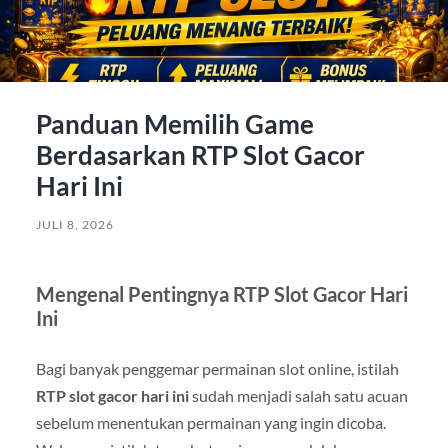
Panduan Memilih Game
Berdasarkan RTP Slot Gacor
Hari Ini
JULI 8, 2026
Mengenal Pentingnya RTP Slot Gacor Hari
Ini
Bagi banyak penggemar permainan slot online, istilah
RTP slot gacor hari ini
sudah menjadi salah satu acuan
sebelum menentukan permainan yang ingin dicoba.