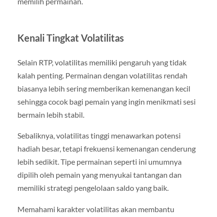
memilih permainan.
Kenali Tingkat Volatilitas
Selain RTP, volatilitas memiliki pengaruh yang tidak
kalah penting. Permainan dengan volatilitas rendah
biasanya lebih sering memberikan kemenangan kecil
sehingga cocok bagi pemain yang ingin menikmati sesi
bermain lebih stabil.
Sebaliknya, volatilitas tinggi menawarkan potensi
hadiah besar, tetapi frekuensi kemenangan cenderung
lebih sedikit. Tipe permainan seperti ini umumnya
dipilih oleh pemain yang menyukai tantangan dan
memiliki strategi pengelolaan saldo yang baik.
Memahami karakter volatilitas akan membantu