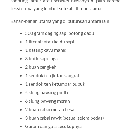
sandung lamur atau sengkel biasanya di pilih karena
teksturnya yang lembut setelah di rebus lama.
Bahan-bahan utama yang di butuhkan antara lain:
500 gram daging sapi potong dadu
1 liter air atau kaldu sapi
1 batang kayu manis
3 butir kapulaga
2 buah cengkeh
1 sendok teh jintan sangrai
1 sendok teh ketumbar bubuk
5 siung bawang putih
6 siung bawang merah
2 buah cabai merah besar
3 buah cabai rawit (sesuai selera pedas)
Garam dan gula secukupnya