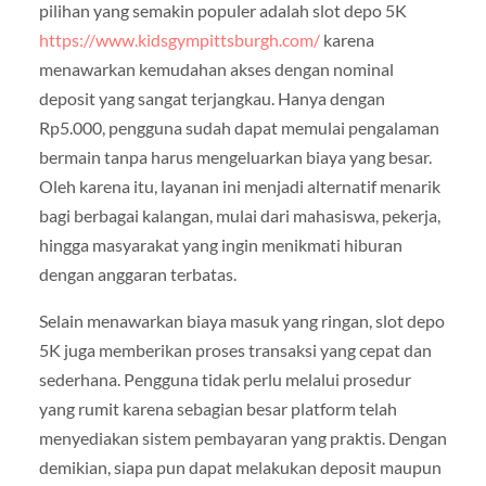
pilihan yang semakin populer adalah slot depo 5K
https://www.kidsgympittsburgh.com/
karena
menawarkan kemudahan akses dengan nominal
deposit yang sangat terjangkau. Hanya dengan
Rp5.000, pengguna sudah dapat memulai pengalaman
bermain tanpa harus mengeluarkan biaya yang besar.
Oleh karena itu, layanan ini menjadi alternatif menarik
bagi berbagai kalangan, mulai dari mahasiswa, pekerja,
hingga masyarakat yang ingin menikmati hiburan
dengan anggaran terbatas.
Selain menawarkan biaya masuk yang ringan, slot depo
5K juga memberikan proses transaksi yang cepat dan
sederhana. Pengguna tidak perlu melalui prosedur
yang rumit karena sebagian besar platform telah
menyediakan sistem pembayaran yang praktis. Dengan
demikian, siapa pun dapat melakukan deposit maupun