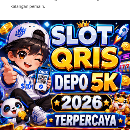
kalangan pemain.