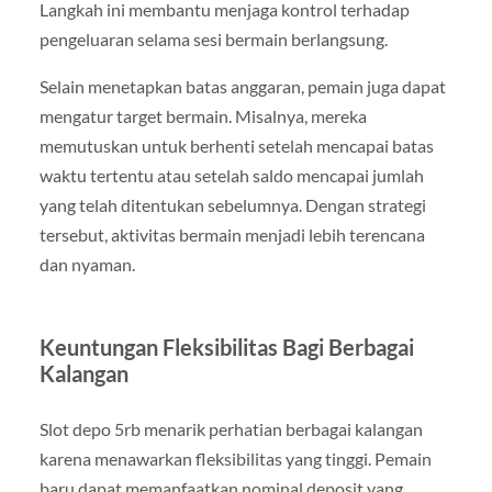
Langkah ini membantu menjaga kontrol terhadap
pengeluaran selama sesi bermain berlangsung.
Selain menetapkan batas anggaran, pemain juga dapat
mengatur target bermain. Misalnya, mereka
memutuskan untuk berhenti setelah mencapai batas
waktu tertentu atau setelah saldo mencapai jumlah
yang telah ditentukan sebelumnya. Dengan strategi
tersebut, aktivitas bermain menjadi lebih terencana
dan nyaman.
Keuntungan Fleksibilitas Bagi Berbagai
Kalangan
Slot depo 5rb menarik perhatian berbagai kalangan
karena menawarkan fleksibilitas yang tinggi. Pemain
baru dapat memanfaatkan nominal deposit yang