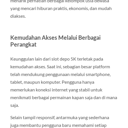
menarik perhatian berbagai kelompok usia dewasa
yang mencari hiburan praktis, ekonomis, dan mudah
diakses.
Kemudahan Akses Melalui Berbagai
Perangkat
Keunggulan lain dari slot depo 5K terletak pada
kemudahan akses. Saat ini, sebagian besar platform
telah mendukung penggunaan melalui smartphone,
tablet, maupun komputer. Pengguna hanya
memerlukan koneksi internet yang stabil untuk
menikmati berbagai permainan kapan saja dan di mana
saja.
Selain tampil responsif, antarmuka yang sederhana
juga membantu pengguna baru memahami setiap