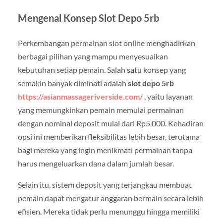
Mengenal Konsep Slot Depo 5rb
Perkembangan permainan slot online menghadirkan
berbagai pilihan yang mampu menyesuaikan
kebutuhan setiap pemain. Salah satu konsep yang
semakin banyak diminati adalah
slot depo 5rb
https://asianmassageriverside.com/
, yaitu layanan
yang memungkinkan pemain memulai permainan
dengan nominal deposit mulai dari Rp5.000. Kehadiran
opsi ini memberikan fleksibilitas lebih besar, terutama
bagi mereka yang ingin menikmati permainan tanpa
harus mengeluarkan dana dalam jumlah besar.
Selain itu, sistem deposit yang terjangkau membuat
pemain dapat mengatur anggaran bermain secara lebih
efisien. Mereka tidak perlu menunggu hingga memiliki