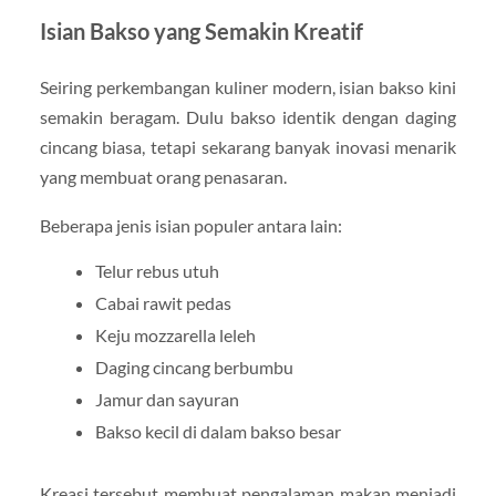
Isian Bakso yang Semakin Kreatif
Seiring perkembangan kuliner modern, isian bakso kini
semakin beragam. Dulu bakso identik dengan daging
cincang biasa, tetapi sekarang banyak inovasi menarik
yang membuat orang penasaran.
Beberapa jenis isian populer antara lain:
Telur rebus utuh
Cabai rawit pedas
Keju mozzarella leleh
Daging cincang berbumbu
Jamur dan sayuran
Bakso kecil di dalam bakso besar
Kreasi tersebut membuat pengalaman makan menjadi