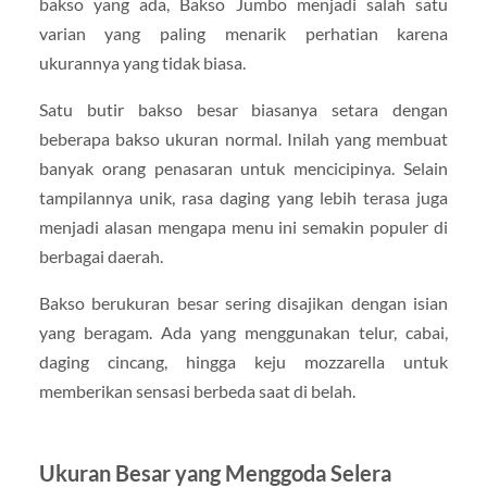
bakso yang ada, Bakso Jumbo menjadi salah satu
varian yang paling menarik perhatian karena
ukurannya yang tidak biasa.
Satu butir bakso besar biasanya setara dengan
beberapa bakso ukuran normal. Inilah yang membuat
banyak orang penasaran untuk mencicipinya. Selain
tampilannya unik, rasa daging yang lebih terasa juga
menjadi alasan mengapa menu ini semakin populer di
berbagai daerah.
Bakso berukuran besar sering disajikan dengan isian
yang beragam. Ada yang menggunakan telur, cabai,
daging cincang, hingga keju mozzarella untuk
memberikan sensasi berbeda saat di belah.
Ukuran Besar yang Menggoda Selera