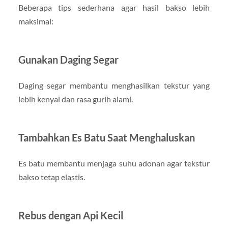
Beberapa tips sederhana agar hasil bakso lebih
maksimal:
Gunakan Daging Segar
Daging segar membantu menghasilkan tekstur yang
lebih kenyal dan rasa gurih alami.
Tambahkan Es Batu Saat Menghaluskan
Es batu membantu menjaga suhu adonan agar tekstur
bakso tetap elastis.
Rebus dengan Api Kecil