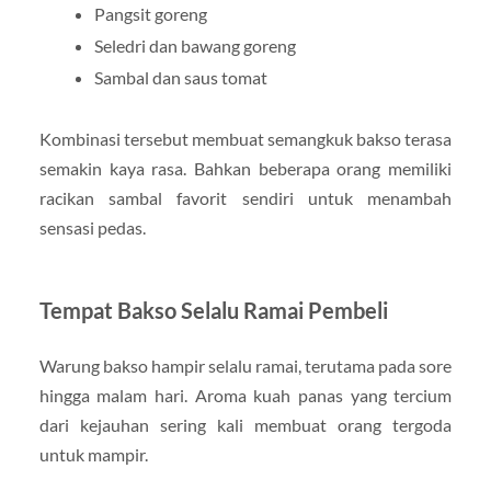
Pangsit goreng
Seledri dan bawang goreng
Sambal dan saus tomat
Kombinasi tersebut membuat semangkuk bakso terasa
semakin kaya rasa. Bahkan beberapa orang memiliki
racikan sambal favorit sendiri untuk menambah
sensasi pedas.
Tempat Bakso Selalu Ramai Pembeli
Warung bakso hampir selalu ramai, terutama pada sore
hingga malam hari. Aroma kuah panas yang tercium
dari kejauhan sering kali membuat orang tergoda
untuk mampir.