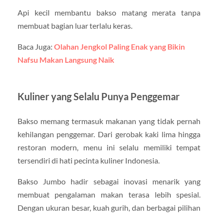
Api kecil membantu bakso matang merata tanpa
membuat bagian luar terlalu keras.
Baca Juga:
Olahan Jengkol Paling Enak yang Bikin
Nafsu Makan Langsung Naik
Kuliner yang Selalu Punya Penggemar
Bakso memang termasuk makanan yang tidak pernah
kehilangan penggemar. Dari gerobak kaki lima hingga
restoran modern, menu ini selalu memiliki tempat
tersendiri di hati pecinta kuliner Indonesia.
Bakso Jumbo hadir sebagai inovasi menarik yang
membuat pengalaman makan terasa lebih spesial.
Dengan ukuran besar, kuah gurih, dan berbagai pilihan