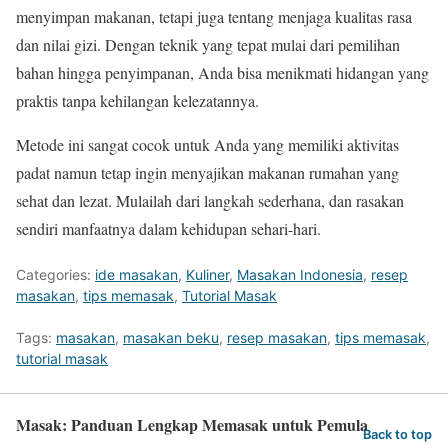
menyimpan makanan, tetapi juga tentang menjaga kualitas rasa
dan nilai gizi. Dengan teknik yang tepat mulai dari pemilihan
bahan hingga penyimpanan, Anda bisa menikmati hidangan yang
praktis tanpa kehilangan kelezatannya.
Metode ini sangat cocok untuk Anda yang memiliki aktivitas
padat namun tetap ingin menyajikan makanan rumahan yang
sehat dan lezat. Mulailah dari langkah sederhana, dan rasakan
sendiri manfaatnya dalam kehidupan sehari-hari.
Categories:
ide masakan
,
Kuliner
,
Masakan Indonesia
,
resep
masakan
,
tips memasak
,
Tutorial Masak
Tags:
masakan
,
masakan beku
,
resep masakan
,
tips memasak
,
tutorial masak
Masak: Panduan Lengkap Memasak untuk Pemula
Back to top